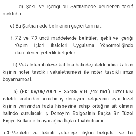
d) Şekli ve içeriği bu Şartnamede belirlenen teklif
mektubu.
e) Bu Şartnamede belirlenen geçici teminat.
7.2 ve 7.3 üncü maddelerde belirtilen, şekli ve içeriği
Yapım İşleri İhaleleri
Uygulama Yönetmeliği
nde
düzenlenen yeterlik belgeleri.
h) Vekaleten ihaleye katılma halinde,istekli adına katılan
kişinin noter tasdikli vekaletnamesi ile noter tasdikli imza
beyannamesi.
n)
(Ek: 08/06/2004 – 25486 R.G. /42 md.)
Tüzel kişi
istekli tarafından sunulan iş deneyim belgesinin, aynı tüzel
kişinin yarısından fazla hissesine sahip ortağına ait olması
halinde sunulacak İş Deneyim Belgesinin Başka Bir Tüzel
Kişiye Kullandırılmayacağına İlişkin Taahhütname.
7.3
-Mesleki ve teknik
yeterliğe ilişkin belgeler ve bu