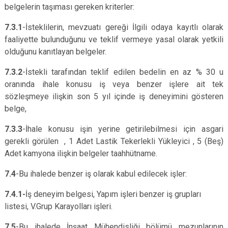
belgelerin taşıması gereken kriterler:
7.3.1
-İsteklilerin, mevzuatı gereği İlgili odaya kayıtlı olarak
faaliyette bulunduğunu ve teklif vermeye yasal olarak yetkili
olduğunu kanıtlayan belgeler.
7.3.2
-İstekli tarafından teklif edilen bedelin en az % 30 u
oranında ihale konusu iş veya benzer işlere ait tek
sözleşmeye ilişkin son 5 yıl içinde iş deneyimini gösteren
belge,
7.3.3
-İhale konusu işin yerine getirilebilmesi için asgari
gerekli görülen , 1 Adet Lastik Tekerlekli Yükleyici , 5 (Beş)
Adet kamyona ilişkin belgeler taahhütname.
7.4
-Bu ihalede benzer iş olarak kabul edilecek işler:
7.4.1-
İş deneyim belgesi, Yapım işleri benzer iş grupları
listesi, V.Grup Karayolları işleri.
7.5
-Bu ihalede İnşaat Mühendisliği bölümü mezunlarının