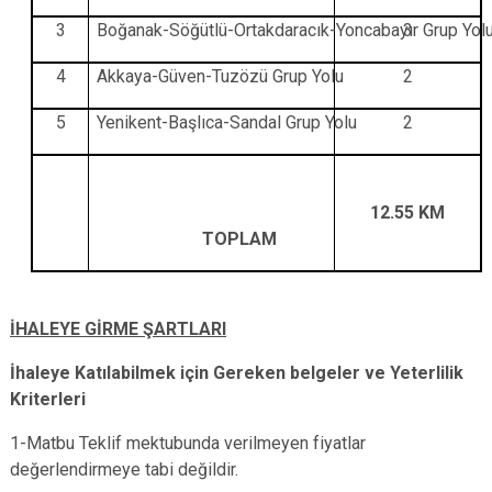
3
Boğanak-Söğütlü-Ortakdaracık-Yoncabayır Grup Yol
3
4
Akkaya-Güven-Tuzözü Grup Yolu
2
5
Yenikent-Başlıca-Sandal Grup Yolu
2
12.55 KM
TOPLAM
İHALEYE GİRME ŞARTLARI
İhaleye Katılabilmek için Gereken belgeler ve Yeterlilik
Kriterleri
1
-Matbu Teklif mektubunda verilmeyen fiyatlar
değerlendirmeye tabi değildir.