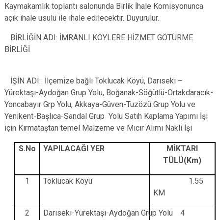
Kaymakamlık toplantı salonunda Birlik İhale Komisyonunca
açık ihale usulü ile ihale edilecektir.
Duyurulur.
BİRLİĞİN ADI: İMRANLI KÖYLERE HİZMET GÖTÜRME
BİRLİĞİ
İŞİN ADI:
İlçemize bağlı Toklucak Köyü, Darıseki –
Yürektaşı-Aydoğan Grup Yolu, Boğanak-Söğütlü-Ortakdaracık-
Yoncabayır Grp Yolu, Akkaya-Güven-Tuzözü Grup Yolu ve
Yenikent-Başlıca-Sandal Grup Yolu Satıh Kaplama Yapımı İşi
için Kırmataştan temel Malzeme ve Mıcır Alımı Nakli İşi
S.No
YAPILACAĞI YER
MİKTARI
TÜLÜ(Km)
1
Toklucak Köyü
1.55
KM
2
Darıseki-Yürektaşı-Aydoğan Grup Yolu
4