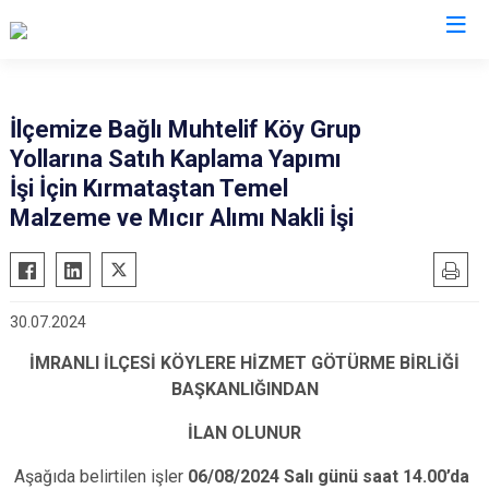
Sivas
İlçemize Bağlı Muhtelif Köy Grup
Yollarına Satıh Kaplama Yapımı
Akıncılar
İmranlı
İşi İçin Kırmataştan Temel
Altınyayla
Kangal
Malzeme ve Mıcır Alımı Nakli İşi
Divriği
Koyulhisar
Doğanşar
Şarkışla
Gemerek
Suşehri
30.07.2024
Gölova
Ulaş
İMRANLI İLÇESİ KÖYLERE HİZMET GÖTÜRME BİRLİĞİ
Gürün
Yıldızeli
BAŞKANLIĞINDAN
Hafik
Zara
İLAN OLUNUR
Aşağıda belirtilen işler
06/08/2024 Salı günü saat 14.00’da