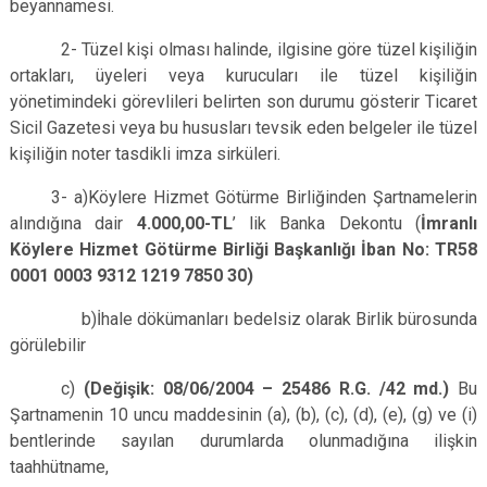
beyannamesi.
2- Tüzel kişi olması halinde, ilgisine göre tüzel kişiliğin
ortakları, üyeleri veya kurucuları ile tüzel kişiliğin
yönetimindeki görevlileri belirten son durumu gösterir Ticaret
Sicil Gazetesi veya bu hususları tevsik eden belgeler ile tüzel
kişiliğin noter tasdikli imza sirküleri.
3- a)Köylere Hizmet Götürme Birliğinden Şartnamelerin
alındığına dair
4.000,00-TL
’ lik Banka Dekontu (
İmranlı
Köylere Hizmet Götürme Birliği Başkanlığı İban No: TR58
0001 0003 9312 1219 7850 30)
b)İhale dökümanları bedelsiz olarak Birlik bürosunda
görülebilir
c)
(Değişik: 08/06/2004 – 25486 R.G. /42 md.)
Bu
Şartnamenin 10 uncu maddesinin (a), (b), (c), (d), (e), (g) ve (i)
bentlerinde sayılan durumlarda olunmadığına ilişkin
taahhütname,