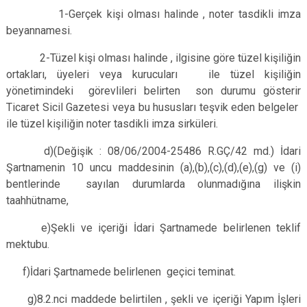
1-Gerçek kişi olması halinde , noter tasdikli imza
beyannamesi.
2-Tüzel kişi olması halinde , ilgisine göre tüzel kişiliğin
ortakları, üyeleri veya kurucuları ile tüzel kişiliğin
yönetimindeki görevlileri belirten son durumu gösterir
Ticaret Sicil Gazetesi veya bu hususları teşvik eden belgeler
ile tüzel kişiliğin noter tasdikli imza sirküleri.
d)(Değişik : 08/06/2004-25486 R.GÇ/42 md.) İdari
Şartnamenin 10 uncu maddesinin (a),(b),(c),(d),(e),(g) ve (i)
bentlerinde sayılan durumlarda olunmadığına ilişkin
taahhütname,
e)Şekli ve içeriği İdari Şartnamede belirlenen teklif
mektubu.
f)İdari Şartnamede belirlenen geçici teminat.
g)8.2.nci maddede belirtilen , şekli ve içeriği Yapım İşleri