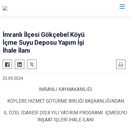
Sivas
İmranlı İlçesi Gökçebel Köyü
İçme Suyu Deposu Yapım İşi
Akıncılar
İmranlı
İhale İlanı
Altınyayla
Kangal
Divriği
Koyulhisar
Doğanşar
Şarkışla
25.09.2024
Gemerek
Suşehri
İMRANLI KAYMAKAMLIĞI
Gölova
Ulaş
Gürün
Yıldızeli
KÖYLERE HİZMET GÖTÜRME BİRLİĞİ BAŞKANLIĞINDAN
Hafik
Zara
İL ÖZEL İDARESİ 2024 YILI YATIRIM PROGRAMI İÇMESUYU
İNŞAAT İŞLERİ İHALE İLANI