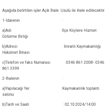
Aşağıda belirtilen işler Açık İhale Usulü ile ihale edilecektir.
1-İdarenin :
a)Adı :İlçe Köylere Hizmet
Götürme Birliği
b)Adresi : İmranlı Kaymakamlığı
Hükümet Binası
c)Telefon ve faks Numarası :0346 861 2008- 0346
861 3399
2-İhalenin :
a)Yapılacağı Yer :Kaymakamlık toplantı
salonu
b)Tarih ve Saati : 02.10.2024/14:00