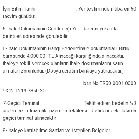
İşin Bitim Tarihi : Yer tesliminden itibaren 50
takvim günüdür.
5-İhale Dokümanının Görüleceği Yer: İdarenin yukarıda
belirtilen adresinde görülebilir.
6-İhale Dokümanının Hangi Bedelle:İhale dokümanları, Birlik
bürosunda 4.000,00- TL
Alınacağı karşılığında alınacaktır.
İhaleye teklif verecek olanların
ihale dokümanlarını satın
almaları zorunludur. (Dosya
ücretini bankaya yatıracaktır.)
İban No:TR58 0001 0003
9312 1219 7850 30
7-Geçici Teminat :Teklif edilen bedelin %3
ünden az olmamak üzere istek
lilerce belirlenecek tutarda
geçici teminat alınacaktır.
8-İhaleye katılabilme Şartları ve İstenilen Belgeler