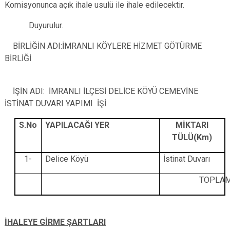
Komisyonunca açık ihale usulü ile ihale edilecektir.
Duyurulur.
BİRLİĞİN ADI:İMRANLI KÖYLERE HİZMET GÖTÜRME
BİRLİĞİ
İŞİN ADI: İMRANLI İLÇESİ DELİCE KÖYÜ CEMEVİNE
İSTİNAT DUVARI YAPIMI İŞİ
S.No
YAPILACAĞI YER
MİKTARI
TÜLÜ(Km)
1-
Delice Köyü
İstinat Duvarı
TOPLA
İHALEYE GİRME ŞARTLARI