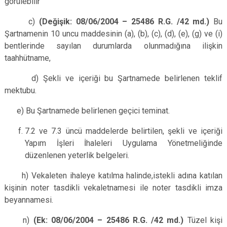
görülebilir
c)
(Değişik: 08/06/2004 – 25486 R.G. /42 md.)
Bu
Şartnamenin 10 uncu maddesinin (a), (b), (c), (d), (e), (g) ve (i)
bentlerinde sayılan durumlarda olunmadığına ilişkin
taahhütname,
d) Şekli ve içeriği bu Şartnamede belirlenen teklif
mektubu.
e) Bu Şartnamede belirlenen geçici teminat.
7.2 ve 7.3 üncü maddelerde belirtilen, şekli ve içeriği
Yapım İşleri İhaleleri
Uygulama Yönetmeliği
nde
düzenlenen yeterlik belgeleri.
h) Vekaleten ihaleye katılma halinde,istekli adına katılan
kişinin noter tasdikli vekaletnamesi ile noter tasdikli imza
beyannamesi.
n)
(Ek: 08/06/2004 – 25486 R.G. /42 md.)
Tüzel kişi