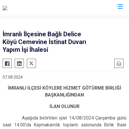
Sivas
İmranlı İlçesine Bağlı Delice
Köyü Cemevine İstinat Duvarı
Akıncılar
İmranlı
Yapım İşi İhalesi
Altınyayla
Kangal
Divriği
Koyulhisar
Doğanşar
Şarkışla
07.08.2024
Gemerek
Suşehri
İMRANLI İLÇESİ KÖYLERE HİZMET GÖTÜRME BİRLİĞİ
Gölova
Ulaş
BAŞKANLIĞINDAN
Gürün
Yıldızeli
İLAN OLUNUR
Hafik
Zara
Aşağıda belirtilen işler 14/08/2024 Çarşamba günü
saat 14.00’da Kaymakamlık toplantı salonunda Birlik İhale