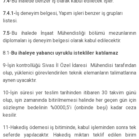
7.4
-Bu ihalede benzer iş olarak kabul edilecek işler:
7.4.1-
İş deneyim belgesi, Yapım işleri benzer iş grupları
listesi.
7.5
-Bu ihalede İnşaat Mühendisliği bölümü mezunlarının
diplomaları iş deneyim belgesi olarak kabul edilecektir.
8.1-
Bu ihaleye yabancı uyruklu istekliler katılamaz
9-İşin kontrollüğü Sivas İl Özel İdaresi Mühendisi tarafından
olup, yüklenici görevlendirilen teknik elemanların talimatlarına
aynen uyacaktır.
10-İşin süresi yer teslim tarihinden itibaren 30 takvim günü
olup, işin zamanında bitirilmemesi halinde her geçen gün için
sözleşme bedelinin %0000,5’i (onbinde beşi) kadar ceza
kesilir.
11-Hakediş ödemesi iş bitiminde, kabul işleminden sonra tek
seferde yapılacaktır. Hakediş miktarı teklif edilen birim