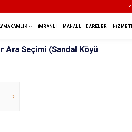
e
AYMAKAMLIK
İMRANLI
MAHALLİ İDARELER
HİZMET
Sivas
er Ara Seçimi (Sandal Köyü
Akıncılar
Altınyayla
Divriği
Doğanşar
Gemerek