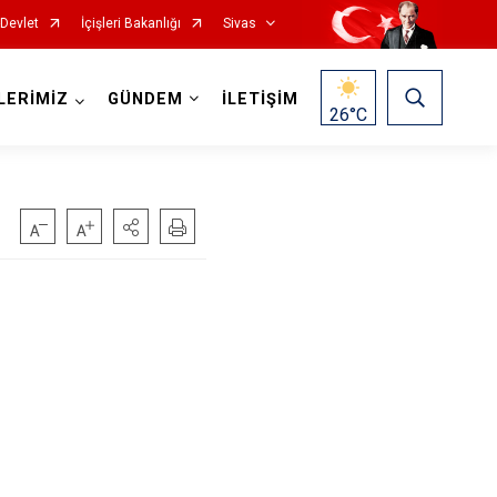
-Devlet
İçişleri Bakanlığı
Sivas
LERİMİZ
GÜNDEM
İLETİŞİM
26
°C
İmranlı
Kangal
Koyulhisar
Şarkışla
Suşehri