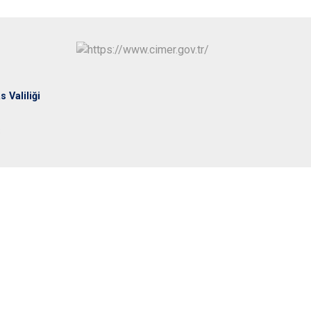
Ulaş
Yıldızeli
Zara
s Valiliği
S